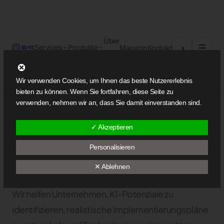
Über
☰
◑
Services
Produkte
Magazin
Kontakt
uns
Wir verwenden Cookies, um Ihnen das beste Nutzererlebnis
KI-BERATUNG
bieten zu können. Wenn Sie fortfahren, diese Seite zu
verwenden, nehmen wir an, dass Sie damit einverstanden sind.
Strategische KI-
✓ Akzeptieren
Beratung für den
Personalisieren
Mittelstand.
✕ Ablehnen
Wir helfen Unternehmen, KI-Potenziale zu
identifizieren, realistische Implementierungspläne