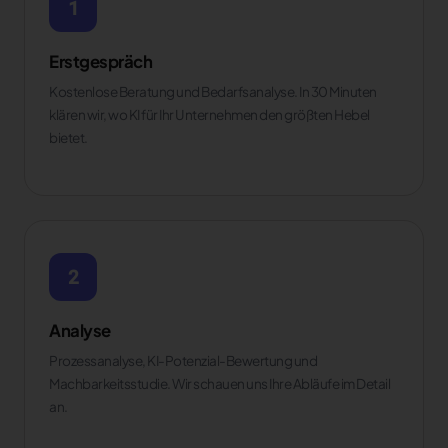
1
Erstgespräch
Kostenlose Beratung und Bedarfsanalyse. In 30 Minuten
klären wir, wo KI für Ihr Unternehmen den größten Hebel
bietet.
2
Analyse
Prozessanalyse, KI-Potenzial-Bewertung und
Machbarkeitsstudie. Wir schauen uns Ihre Abläufe im Detail
an.