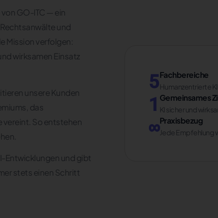
 von GO-ITC — ein
 Rechtsanwälte und
e Mission verfolgen:
und wirksamen Einsatz
5
Fachbereiche
Humanzentrierte KI,
fitieren unsere Kunden
1
Gemeinsames Zi
remiums, das
KI sicher und wirks
∞
Praxisbezug
 vereint. So entstehen
Jede Empfehlung w
ehen.
KI-Entwicklungen und gibt
er stets einen Schritt