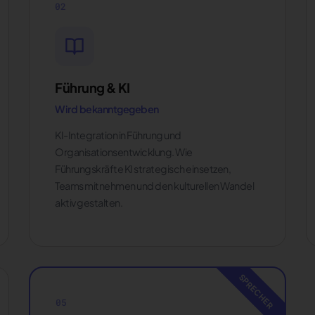
02
Führung & KI
Wird bekanntgegeben
KI-Integration in Führung und
Organisationsentwicklung. Wie
Führungskräfte KI strategisch einsetzen,
Teams mitnehmen und den kulturellen Wandel
aktiv gestalten.
05