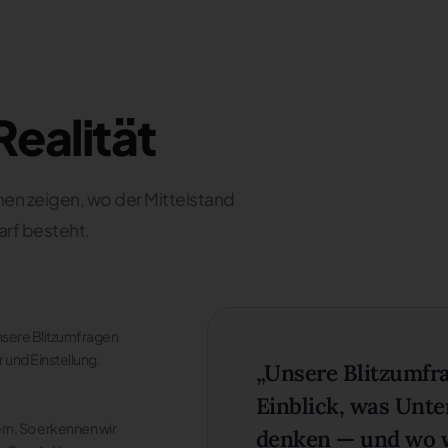
Realität
n zeigen, wo der Mittelstand
arf besteht.
nsere Blitzumfragen
r und Einstellung.
„Unsere Blitzumfra
Einblick, was Unt
rn. So erkennen wir
denken — und wo w