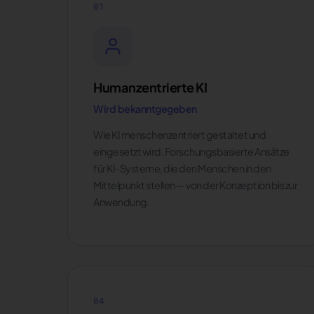
01
Humanzentrierte KI
Wird bekanntgegeben
Wie KI menschenzentriert gestaltet und
eingesetzt wird. Forschungsbasierte Ansätze
für KI-Systeme, die den Menschen in den
Mittelpunkt stellen — von der Konzeption bis zur
Anwendung.
04