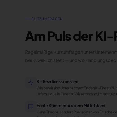
BLITZUMFRAGEN
Am Puls der KI-
Regelmäßige Kurzumfragen unter Unternehme
bei KI wirklich steht — und wo Handlungsbed
KI-Readiness messen
Wie bereit sind Unternehmen für den KI-Einsatz? U
liefern aktuelle Daten zu Wissensstand, Infrastruktu
Echte Stimmen aus dem Mittelstand
Keine Theorie, sondern Praxisdaten von Entscheide