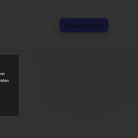
◑
Beratung buchen
enn
anden