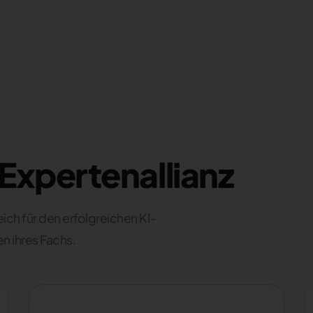
-Expertenallianz
ch für den erfolgreichen KI-
n ihres Fachs.