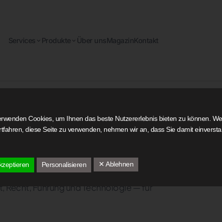
Services
Produkte
Über uns
Magazin
Kontakt
xpertise für
erwenden Cookies, um Ihnen das beste Nutzererlebnis bieten zu können. W
ortfahren, diese Seite zu verwenden, nehmen wir an, dass Sie damit einverst
g.
✕ Ablehnen
kzeptieren
Personalisieren
, Recht, Führung und Technologie — für