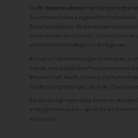
Die
KI-Expertenallianz
ist der Kompetenzbeirat
Zusammenschluss ausgewählter Professoren,
Branchenexperten, die gemeinsam eine zentral
Unternehmen den sicheren, rechtskonformen 
von Künstlicher Intelligenz zu ermöglichen.
Anstatt auf Einzelmeinungen zu vertrauen, pro
von der interdisziplinären Perspektive eines G
Wissenschaft, Recht, Führung und Technologie
fundierte Empfehlungen, die in der Praxis best
Der Beirat tagt regelmäßig, bewertet aktuelle 
strategische Impulse — damit Sie als Unternehm
voraus sind.