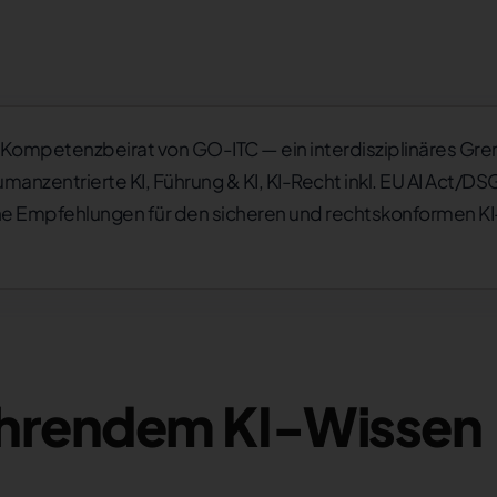
er Kompetenzbeirat von GO-ITC — ein interdisziplinäres G
nzentrierte KI, Führung & KI, KI-Recht inkl. EU AI Act/DSG
he Empfehlungen für den sicheren und rechtskonformen KI-
führendem KI-Wissen