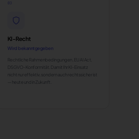
03
KI-Recht
Wird bekanntgegeben
Rechtliche Rahmenbedingungen, EU AI Act,
DSGVO-Konformität. Damit Ihr KI-Einsatz
nicht nur effektiv, sondern auch rechtssicher ist
— heute und in Zukunft.