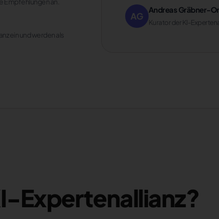
ere Empfehlungen an.
Andreas Gräbner-
AG
Kurator der KI-Expertena
ianz ein und werden als
KI-Expertenallianz?