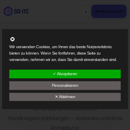
◑
Beratung buchen
SELF-SERVICE
Wir verwenden Cookies, um Ihnen das beste Nutzererlebnis
bieten zu können. Wenn Sie fortfahren, diese Seite zu
Wie
KI-bereit
ist Ihr
verwenden, nehmen wir an, dass Sie damit einverstanden sind.
Unternehmen?
✓ Akzeptieren
Personalisieren
In 20 Fragen zur KI-Reifegradanalyse: Erhalten Sie
✕ Ablehnen
einen fundierten Score, einen Vergleich über 4
Dimensionen und konkrete
Handlungsempfehlungen — kostenlos und ohne
Anmeldung.