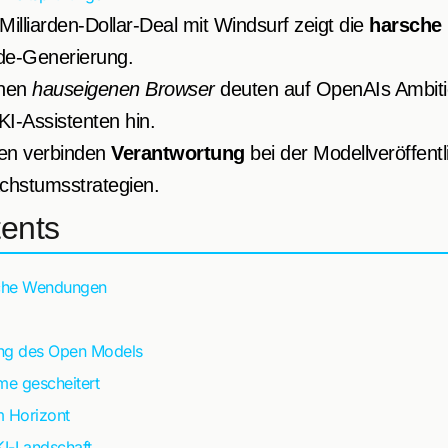
Milliarden-Dollar-Deal mit Windsurf zeigt die
harsche
de-Generierung.
inen
hauseigenen Browser
deuten auf OpenAIs Ambiti
 KI-Assistenten hin.
gen verbinden
Verantwortung
bei der Modellveröffentl
chstumsstrategien.
tents
sche Wendungen
ng des Open Models
e gescheitert
m Horizont
KI-Landschaft