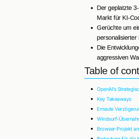
Der geplatzte 3-
Markt für KI-Co
Gerüchte um e
personalisierter
Die Entwicklun
aggressiven Wa
Table of con
OpenAI’s Strategi
Key Takeaways
Erneute Verzögeru
Windsurf-Übernahm
Browser-Projekt a
Bedeutung für die 