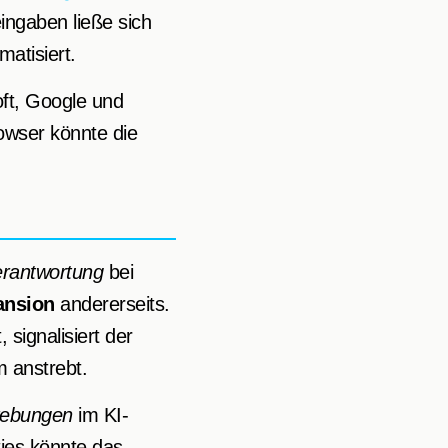
ingaben ließe sich
matisiert.
oft, Google und
owser könnte die
Verantwortung
bei
ansion
andererseits.
signalisiert der
m anstrebt.
rebungen
im KI-
ies könnte das