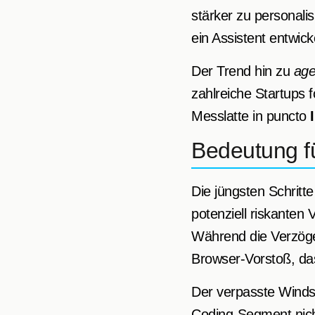
stärker zu personali
ein Assistent entwick
Der Trend hin zu
age
zahlreiche Startups
Messlatte in puncto
Bedeutung fü
Die jüngsten Schritte
potenziell riskanten 
Während die Verzöger
Browser-Vorstoß, das
Der verpasste Windsu
Coding-Segment nich