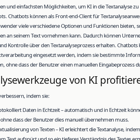
en und einfachsten Möglichkeiten, um KI in die Textanalyse zu i
s. Chatbots können als Front-end-Client für Textanalyseanw
wender viele verschiedene Optionen und Funktionen bieten, so
gen an seinem Text vornehmen kann. Dadurch können Unterne
und Kontrolle über den Textanalyseprozess erhalten. Chatbots
xtverarbeitung eingesetzt werden, indem sie bestimmte Info
n, ohne dass der Benutzer einen manuellen Eingabeprozess d
lysewerkzeuge von KI profitier
verbessern, indem sie:
okolliert Daten in Echtzeit – automatisch und in Echtzeit kö
, ohne dass der Benutzer dies manuell übernehmen muss.
tualisierung von Texten – KI erleichtert die Textanalyse, inde
em Text aufspürt und so ein tieferes Verständnis des Textes er