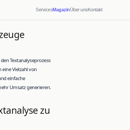
Services
Magazin
Über uns
Kontakt
kzeuge
n den Textanalyseprozess
 eine Vielzahl von
 und einfache
mehr Umsatz generieren.
extanalyse zu