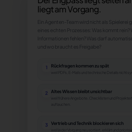
liegt am Vorgang.
Ein Agenten-Team wird nicht als Spielerei
eines echten Prozesses: Was kommt rein?
Informationen fehlen? Was darf automatis
und wo braucht es Freigabe?
Rückfragen kommen zu spät
1
weil PDFs, E-Mails und technische Details nicht 
Altes Wissen bleibt unsichtbar
2
weil frühere Angebote, Checklisten und Projekter
auftauchen.
Vertrieb und Technik blockieren sich
3
weil jeder Vorgang neu sortiert, erklärt und priori