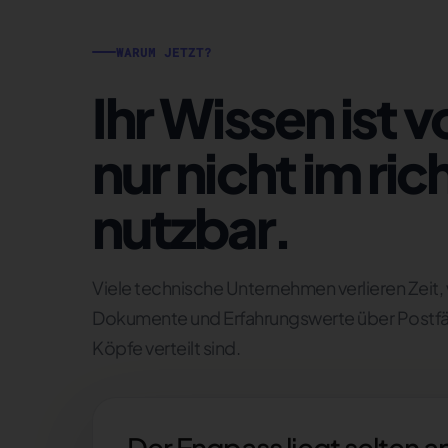
WARUM JETZT?
Ihr Wissen ist v
nur nicht im r
nutzbar.
Viele technische Unternehmen verlieren Zeit
Dokumente und Erfahrungswerte über Postfäch
Köpfe verteilt sind.
Der Engpass liegt selten an