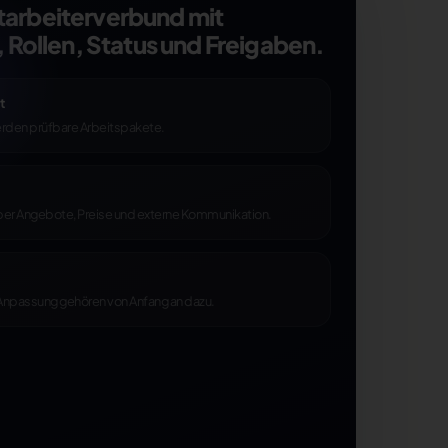
itarbeiterverbund mit
Rollen, Status und Freigaben.
t
erden prüfbare Arbeitspakete.
er Angebote, Preise und externe Kommunikation.
 Anpassung gehören von Anfang an dazu.