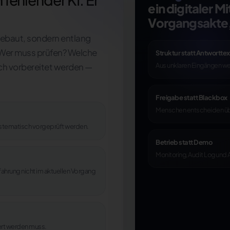
ein digitaler M
Vorgangsakte, 
 gebaut, sondern entlang
 Wer muss prüfen? Welche
Struktur statt Antworttex
ch vorbereitet werden —
Aus unklaren Eingängen w
Freigabe statt Blackbox
Menschen entscheiden üb
systematisch vorgeprüft werden.
Betrieb statt Demo
Monitoring, Audit Log und
fahrung nicht im aktuellen Vorgang
siert werden muss.