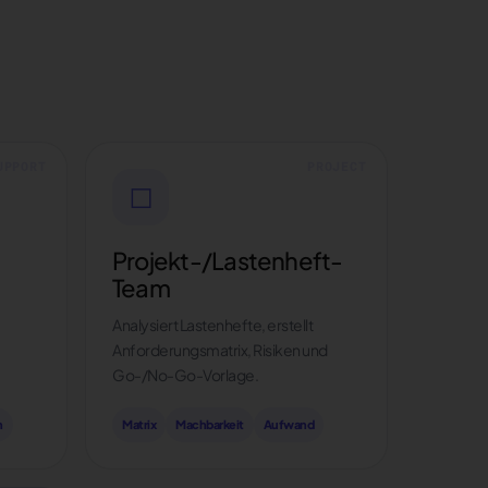
□
Projekt-/Lastenheft-
Team
Analysiert Lastenhefte, erstellt
Anforderungsmatrix, Risiken und
Go-/No-Go-Vorlage.
n
Matrix
Machbarkeit
Aufwand