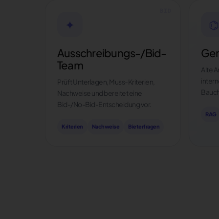
✦
⌬
Ausschreibungs-/Bid-
Gem
Team
Alte 
inter
Prüft Unterlagen, Muss-Kriterien,
Bauch
Nachweise und bereitet eine
Bid-/No-Bid-Entscheidung vor.
RAG
Kriterien
Nachweise
Bieterfragen