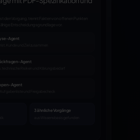
ge mit PDF-Spezifikation und
t den Vorgang, trennt Fakten von offenen Punkten
ffähige Entscheidungsgrundlage vor.
lyse-Agent
Frist, Kunde und Ziel zusammen
Rückfragen-Agent
, technische Risiken und Klärungsbedarf
ppen-Agent
r, Aufgabenliste und Freigabecheck
3 ähnliche Vorgänge
nik
aus Wissensbasis gefunden