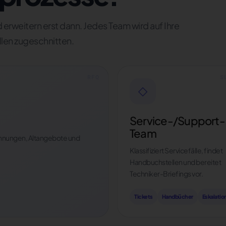
 erweitern erst dann. Jedes Team wird auf Ihre
len zugeschnitten.
◇
Service-/Support-
Team
chnungen, Altangebote und
Klassifiziert Servicefälle, findet
Handbuchstellen und bereitet
Techniker-Briefings vor.
Tickets
Handbücher
Eskalatio