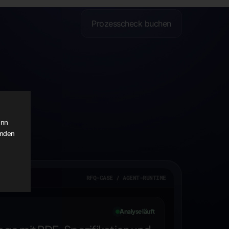
Prozesscheck buchen
enn
anden
RFQ-CASE / AGENT-RUNTIME
Analyse läuft