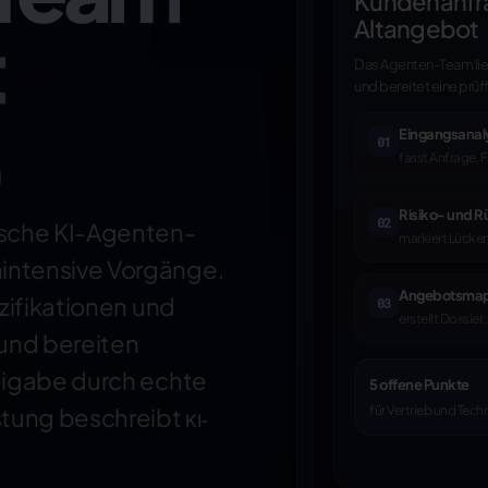
Kundenanfra
Altangebot
t
Das Agenten-Team lies
und bereitet eine prü
.
Eingangsana
01
fasst Anfrage, 
Risiko- und 
02
sche KI-Agenten-
markiert Lücken
intensive Vorgänge.
Angebotsma
ezifikationen und
03
erstellt Dossie
 und bereiten
reigabe durch echte
5 offene Punkte
für Vertrieb und Tech
stung beschreibt
KI-