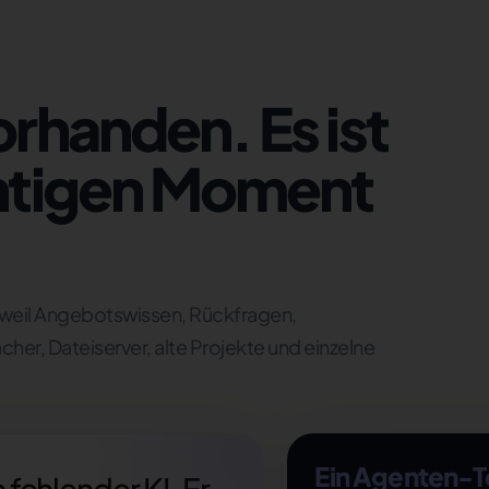
orhanden. Es ist
ichtigen Moment
, weil Angebotswissen, Rückfragen,
er, Dateiserver, alte Projekte und einzelne
Ein Agenten-
 fehlender KI. Er