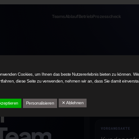
Teams
Ablauf
Betrieb
Prozesscheck
ot
erwenden Cookies, um Ihnen das beste Nutzererlebnis bieten zu können. W
tet
ortfahren, diese Seite zu verwenden, nehmen wir an, dass Sie damit einverst
n
✕ Ablehnen
kzeptieren
Personalisieren
Team
VORGANGSAKTE