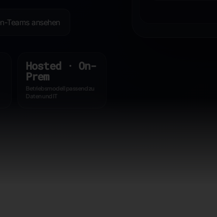
n-Teams ansehen
Hosted · On-
Prem
Betriebsmodell passend zu
Daten und IT