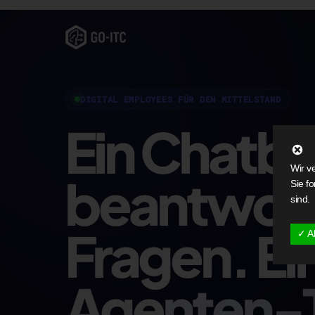
DIGITAL EMPLOYEES FÜR DEN MITTELSTAND
Ein Chatb
Wir v
beantwor
Sie f
sind.
Fragen.
Ei
✓ A
Agenten-