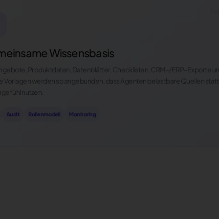
einsame Wissensbasis
Angebote, Produktdaten, Datenblätter, Checklisten, CRM-/ERP-Exporte u
ne Vorlagen werden so angebunden, dass Agenten belastbare Quellen statt
gefühl nutzen.
Audit
Rollenmodell
Monitoring