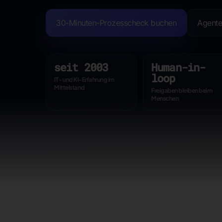
30-Minuten-Prozesscheck buchen
Agente
seit 2003
Human-in-
loop
IT- und KI-Erfahrung im
Mittelstand
Freigaben bleiben beim
Menschen