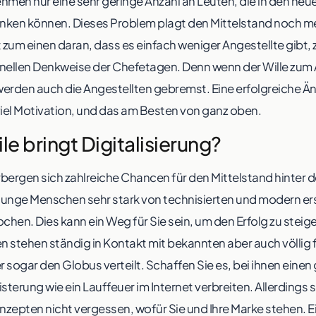
ehmen nur eine sehr geringe Anzahl an Leuten, die in den neue
ken können. Dieses Problem plagt den Mittelstand noch me
 zum einen daran, dass es einfach weniger Angestellte gibt
ionellen Denkweise der Chefetagen. Denn wenn der Wille zum 
werden auch die Angestellten gebremst. Eine erfolgreiche 
viel Motivation, und das am Besten von ganz oben.
e bringt Digitalisierung?
bergen sich zahlreiche Chancen für den Mittelstand hinter de
junge Menschen sehr stark von technisierten und modern e
en. Dies kann ein Weg für Sie sein, um den Erfolg zu steige
ien stehen ständig in Kontakt mit bekannten aber auch völl
 sogar den Globus verteilt. Schaffen Sie es, bei ihnen einen
sterung wie ein Lauffeuer im Internet verbreiten. Allerdings sol
zepten nicht vergessen, wofür Sie und Ihre Marke stehen. Ei