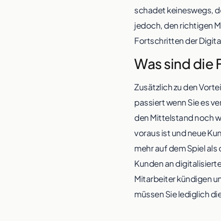
schadet keineswegs, de
jedoch, den richtigen M
Fortschritten der Digita
Was sind die 
Zusätzlich zu den Vorte
passiert wenn Sie es ve
den Mittelstand noch wi
voraus ist und neue Kun
mehr auf dem Spiel als
Kunden an digitalisiert
Mitarbeiter kündigen u
müssen Sie lediglich di