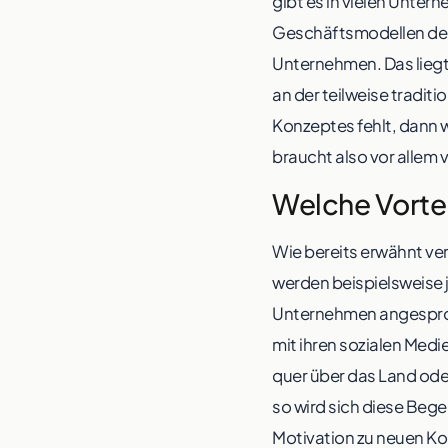
gibt es in vielen Untern
Geschäftsmodellen den
Unternehmen. Das liegt
an der teilweise tradit
Konzeptes fehlt, dann 
braucht also vor allem 
Welche Vorteil
Wie bereits erwähnt ver
werden beispielsweise 
Unternehmen angesproch
mit ihren sozialen Med
quer über das Land oder
so wird sich diese Begei
Motivation zu neuen Kon