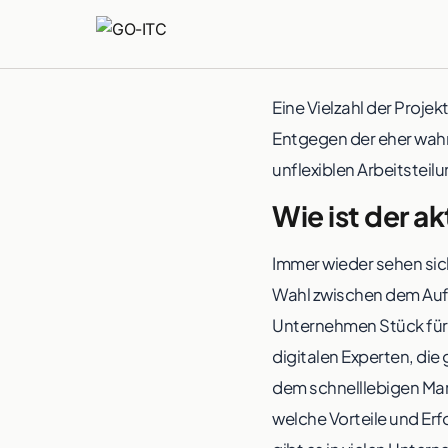
Eine Vielzahl der Projek
Entgegen der eher wahrs
unflexiblen Arbeitstei
Wie ist der a
Immer wieder sehen sic
Wahl zwischen dem Aufs
Unternehmen Stück für S
digitalen Experten, di
dem schnelllebigen Mark
welche Vorteile und Erf