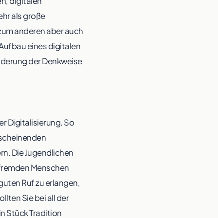
n, digitalen
hr als große
, zum anderen aber auch
Aufbau eines digitalen
Änderung der Denkweise
r Digitalisierung. So
rscheinenden
rn. Die Jugendlichen
ig fremden Menschen
 guten Ruf zu erlangen,
lten Sie bei all der
n Stück Tradition