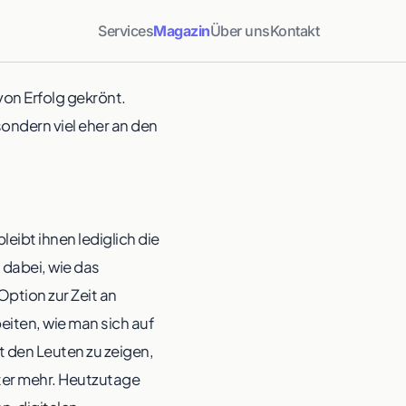
Services
Magazin
Über uns
Kontakt
 von Erfolg gekrönt.
ondern viel eher an den
ibt ihnen lediglich die
 dabei, wie das
ption zur Zeit an
iten, wie man sich auf
t den Leuten zu zeigen,
äter mehr. Heutzutage