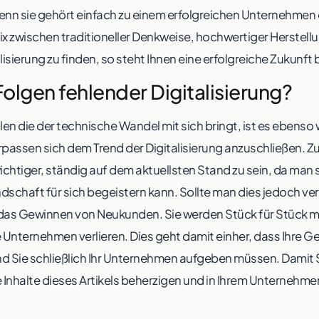
nn sie gehört einfach zu einem erfolgreichen Unternehmen 
ix zwischen traditioneller Denkweise, hochwertiger Herstell
lisierung zu finden, so steht Ihnen eine erfolgreiche Zukunft 
Folgen fehlender Digitalisierung?
ilen die der technische Wandel mit sich bringt, ist es ebenso 
rpassen sich dem Trend der Digitalisierung anzuschließen. Zu
chtiger, ständig auf dem aktuellsten Stand zu sein, da man
dschaft für sich begeistern kann. Sollte man dies jedoch ver
 das Gewinnen von Neukunden. Sie werden Stück für Stück me
e Unternehmen verlieren. Dies geht damit einher, dass Ihre 
nd Sie schließlich Ihr Unternehmen aufgeben müssen. Damit 
e Inhalte dieses Artikels beherzigen und in Ihrem Unterneh