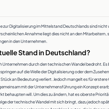
te zur Digitalisierung im Mittelstand Deutschlands sind nicht
cheinlichen Annahme liegt dies nicht an den Mitarbeitern, s
lungen in den Unternehmen.
ktuelle Stand in Deutschland?
h Unternehmen durch den technischen Wandel bedroht. Es ble
pringen auf die Welle der Digitalisierung oder dem Zusehen
tück an Bedeutung verliert. Jedoch mangelt es für erstere O
e gemeinsam mit der Unternehmensführung ein Konzept erarbe
t behaupten will. Um dies zu ändern, hat es oberste Prioritä
olge der technische Wandel mit sich bringt, dazu jedoch sp