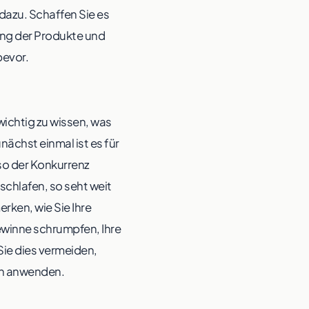
dazu. Schaffen Sie es
ung der Produkte und
bevor.
wichtig zu wissen, was
nächst einmal ist es für
 so der Konkurrenz
schlafen, so seht weit
rken, wie Sie Ihre
Gewinne schrumpfen, Ihre
Sie dies vermeiden,
men anwenden.