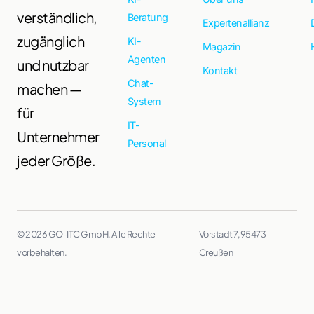
verständlich,
Beratung
Expertenallianz
zugänglich
KI-
Magazin
Agenten
und nutzbar
Kontakt
Chat-
machen —
System
für
IT-
Unternehmer
Personal
jeder Größe.
© 2026 GO-ITC GmbH. Alle Rechte
Vorstadt 7, 95473
vorbehalten.
Creußen