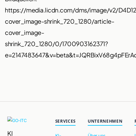
https://media.licdn.com/dms/image/v2/D4D12
cover_image-shrink_720_1280/article-
cover_image-
shrink_720_1280/0/1700903162371?
e=2147483647&v=beta&t=JQRBixV68g4pFE
SERVICES
UNTERNEHMEN
KI
KI-
Über uns