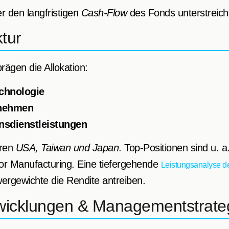
r den langfristigen
Cash-Flow
des Fonds unterstreich
ktur
rägen die Allokation:
chnologie
rnehmen
sdienstleistungen
eren
USA, Taiwan und Japan
. Top-Positionen sind u. 
r Manufacturing. Eine tiefergehende
Leistungsanalyse de
wergewichte die Rendite antreiben.
twicklungen & Managementstrate