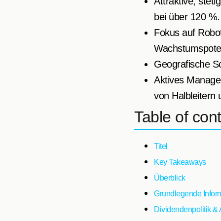
Attraktive, ste
bei über 120 %.
Fokus auf Roboti
Wachstumspoten
Geografische S
Aktives Managem
von Halbleitern 
Table of con
Titel
Key Takeaways
Überblick
Grundlegende Infor
Dividendenpolitik &