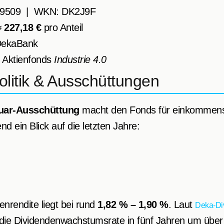
59509 | WKN: DK2J9F
≈ 227,18 €
pro Anteil
 DekaBank
 Aktienfonds
Industrie 4.0
litik & Ausschüttungen
uar-Ausschüttung
macht den Fonds für einkommenso
d ein Blick auf die letzten Jahre:
enrendite liegt bei rund
1,82 % – 1,90 %
. Laut
Deka-Div
 die Dividendenwachstumsrate in fünf Jahren um über