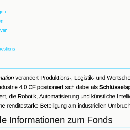
gen
en
iven
uestions
mation
verändert Produktions-, Logistik- und Wertsch
dustrie 4.0 CF positioniert sich dabei als
Schlüsselsp
t, die Robotik, Automatisierung und künstliche Intell
ne renditestarke Beteiligung am industriellen Umbruch
e Informationen zum Fonds