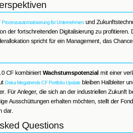
erspektiven
f
und Zukunftstechno
Prozessautomatisierung für Unternehmen
von der fortschreitenden Digitalisierung zu profitieren
erallokation spricht für ein Management, das Chance
4.0 CF kombiniert
Wachstumspotenzial
mit einer ver
aut
bleiben Halbleiter u
Deka Megatrends CF Portfolio Update
er. Für Anleger, die sich an der industriellen Zukunft b
ßige Ausschüttungen erhalten möchten, stellt der Fond
 dar.
Asked Questions