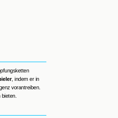
öpfungsketten
ieler
, indem er in
igenz vorantreiben.
 bieten.