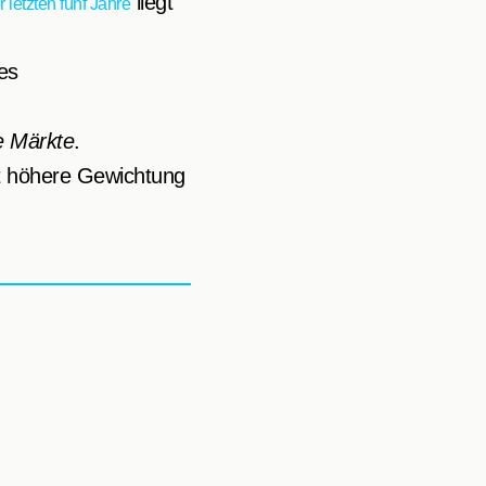
liegt
letzten fünf Jahre
ges
e Märkte
.
st höhere Gewichtung