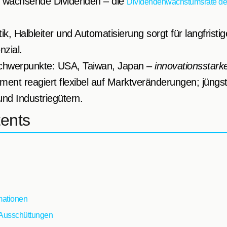
tig wachsende Dividenden – die
Dividendenwachstumsrate der 
k, Halbleiter und Automatisierung sorgt für langfristi
zial.
chwerpunkte: USA, Taiwan, Japan –
innovationsstark
ent reagiert flexibel auf Marktveränderungen; jüng
und Industriegütern.
tents
mationen
 Ausschüttungen