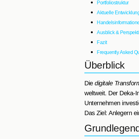
Portfoliostruktur
Aktuelle Entwicklun
Handelsinformation
Ausblick & Perspekt
Fazit
Frequently Asked Q
Überblick
Die
digitale Transfor
weltweit. Der Deka-In
Unternehmen investier
Das Ziel: Anlegern ei
Grundlegend