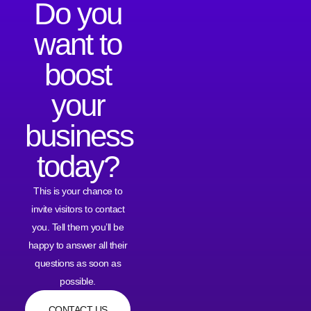
Do you
want to
boost
your
business
today?
This is your chance to
invite visitors to contact
you. Tell them you’ll be
happy to answer all their
questions as soon as
possible.
CONTACT US