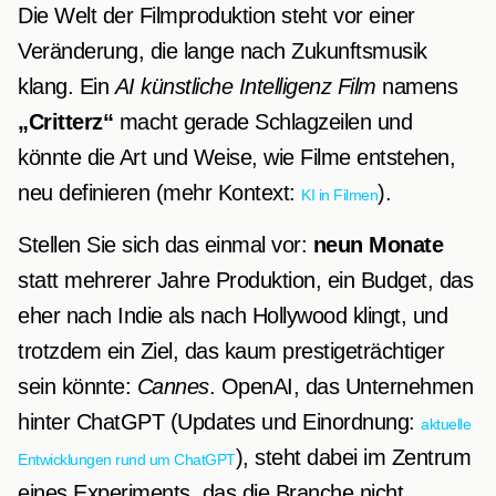
Die Welt der Filmproduktion steht vor einer
Veränderung, die lange nach Zukunftsmusik
klang. Ein
AI künstliche Intelligenz Film
namens
„Critterz“
macht gerade Schlagzeilen und
könnte die Art und Weise, wie Filme entstehen,
neu definieren (mehr Kontext:
).
KI in Filmen
Stellen Sie sich das einmal vor:
neun Monate
statt mehrerer Jahre Produktion, ein Budget, das
eher nach Indie als nach Hollywood klingt, und
trotzdem ein Ziel, das kaum prestigeträchtiger
sein könnte:
Cannes
. OpenAI, das Unternehmen
hinter ChatGPT (Updates und Einordnung:
aktuelle
), steht dabei im Zentrum
Entwicklungen rund um ChatGPT
eines Experiments, das die Branche nicht