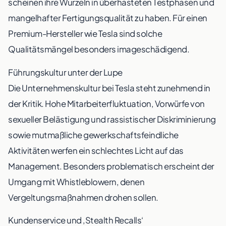
scheinen ihre Wurzeln in überhasteten Testphasen und
mangelhafter Fertigungsqualität zu haben. Für einen
Premium-Hersteller wie Tesla sind solche
Qualitätsmängel besonders imageschädigend.
Führungskultur unter der Lupe
Die Unternehmenskultur bei Tesla steht zunehmend in
der Kritik. Hohe Mitarbeiterfluktuation, Vorwürfe von
sexueller Belästigung und rassistischer Diskriminierung
sowie mutmaßliche gewerkschaftsfeindliche
Aktivitäten werfen ein schlechtes Licht auf das
Management. Besonders problematisch erscheint der
Umgang mit Whistleblowern, denen
Vergeltungsmaßnahmen drohen sollen.
Kundenservice und ‚Stealth Recalls‘