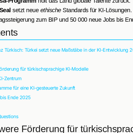
isa-Programm
holt das Land globale Talente zurück.
 Seal
setzt neue
ethische
Standards für KI-Lösungen.
tragssteigerung zum BIP und 50 000 neue Jobs bis En
tents
enz Türkisch: Türkei setzt neue Maßstäbe in der KI-Entwicklung 
örderung für türkischsprachige KI-Modelle
KI-Zentrum
amme für eine KI-gesteuerte Zukunft
e bis Ende 2025
Questions
were Förderung für türkischsprac