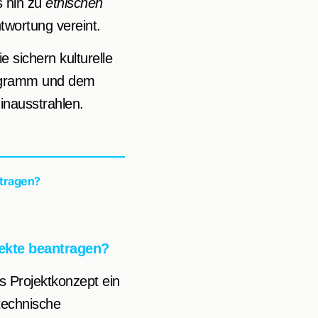
s hin zu
ethischen
twortung vereint.
e sichern kulturelle
rogramm und dem
inausstrahlen.
ntragen?
ekte beantragen?
tes Projektkonzept ein
technische