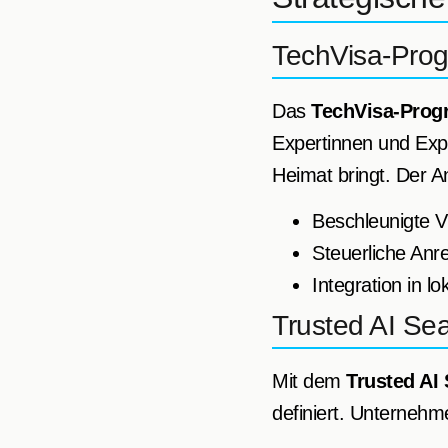
TechVisa-Prog
Das
TechVisa-Pro
Expertinnen und Expe
Heimat bringt. Der A
Beschleunigte V
Steuerliche Anr
Integration in lo
Trusted AI Sea
Mit dem
Trusted AI 
definiert. Unternehme