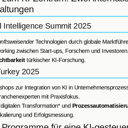
altungen
ial Intelligence Summit 2025
nftsweisender
Technologien durch globale Marktführe
orking zwischen Start-ups, Forschern und Investoren
chtbarkeit
türkischer KI-Forschung.
Turkey 2025
hops zur Integration von KI in Unternehmensprozes
anchenexperten mit Praxisfokus.
digitalen Transformation* und
Prozessautomatisier
Skalierung und Erfolgsmessung.
 Programme für eine KI-gesteuer