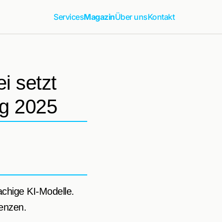
Services
Magazin
Über uns
Kontakt
i setzt
ng 2025
achige KI-Modelle.
enzen.