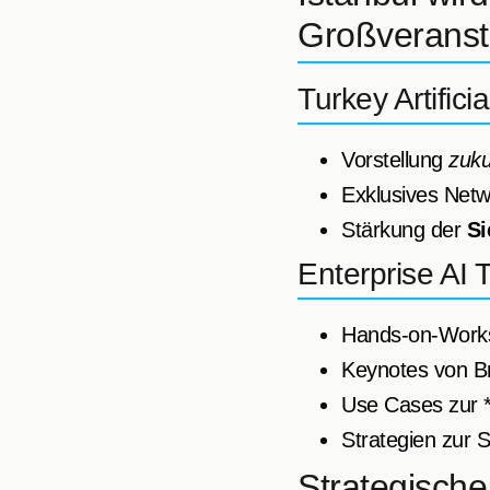
Großveranst
Turkey Artific
Vorstellung
zuku
Exklusives Netw
Stärkung der
Si
Enterprise AI 
Hands-on-Works
Keynotes von Br
Use Cases zur *
Strategien zur 
Strategische