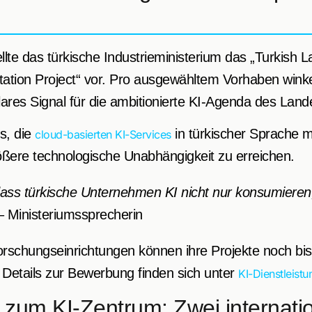
llte das türkische Industrieministerium das „Turkish
tation Project“ vor. Pro ausgewähltem Vorhaben wink
lares Signal für die ambitionierte KI-Agenda des Land
es, die
in türkischer Sprache 
cloud-basierten KI-Services
ößere technologische Unabhängigkeit zu erreichen.
ass türkische Unternehmen KI nicht nur konsumieren
 Ministeriumssprecherin
schungseinrichtungen können ihre Projekte noch b
e Details zur Bewerbung finden sich unter
KI-Dienstleist
d zum KI-Zentrum: Zwei internati