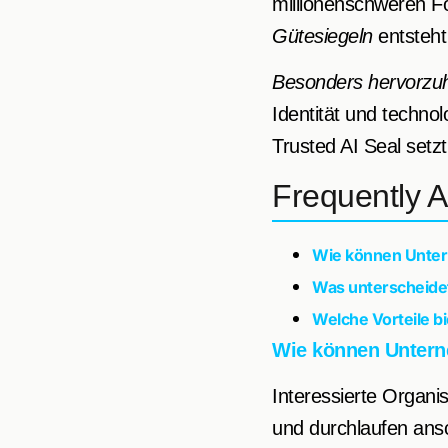
millionenschweren F
Gütesiegeln
entsteht
Besonders hervorzu
Identität und techn
Trusted AI Seal setz
Frequently 
Wie können Untern
Was unterscheidet
Welche Vorteile b
Wie können Unterne
Interessierte Organis
und durchlaufen ansc