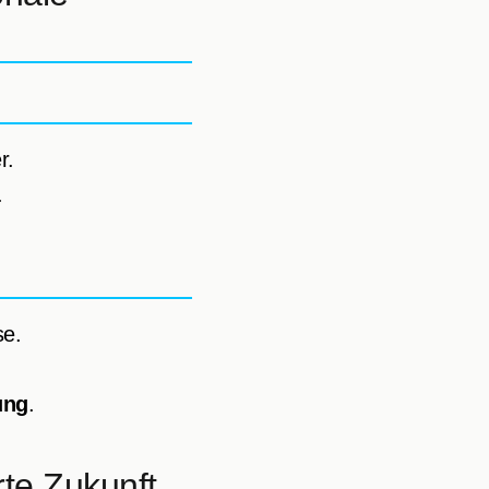
r.
.
se.
ung
.
te Zukunft