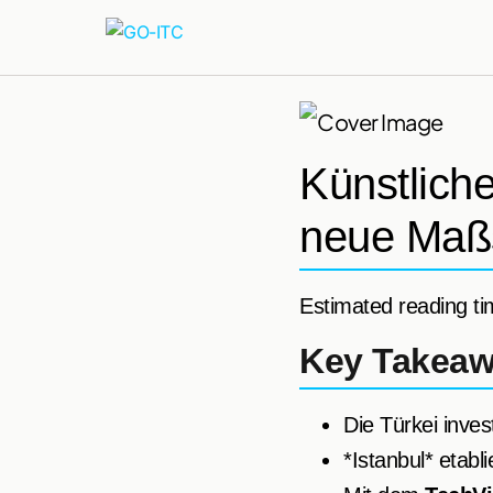
Künstliche
neue Maßs
Estimated reading ti
Key Takea
Die Türkei inves
*Istanbul* etabl