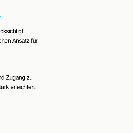
?
ksichtigt
chen Ansatz für
und Zugang zu
rk erleichtert.