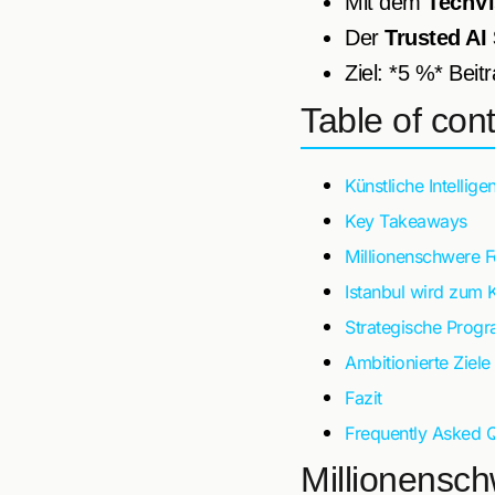
Mit dem
TechV
Der
Trusted AI
Ziel: *5 %* Bei
Table of con
Künstliche Intellig
Key Takeaways
Millionenschwere F
Istanbul wird zum 
Strategische Progr
Ambitionierte Ziel
Fazit
Frequently Asked 
Millionensch