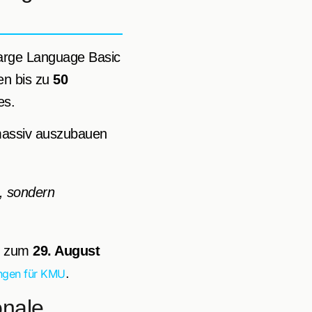
 Large Language Basic
en bis zu
50
es.
massiv auszubauen
, sondern
is zum
29. August
.
ungen für KMU
onale