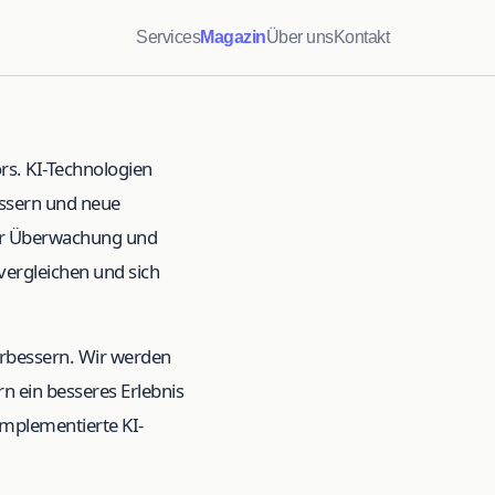
Services
Magazin
Über uns
Kontakt
ors. KI-Technologien
ssern und neue
der Überwachung und
vergleichen und sich
erbessern. Wir werden
 ein besseres Erlebnis
 implementierte KI-