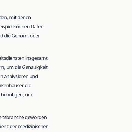
den, mit denen
eispiel können Daten
nd die Genom- oder
itsdiensten insgesamt
ern, um die Genauigkeit
en analysieren und
nkenhäuser die
u benötigen, um
dheitsbranche geworden
zienz der medizinischen