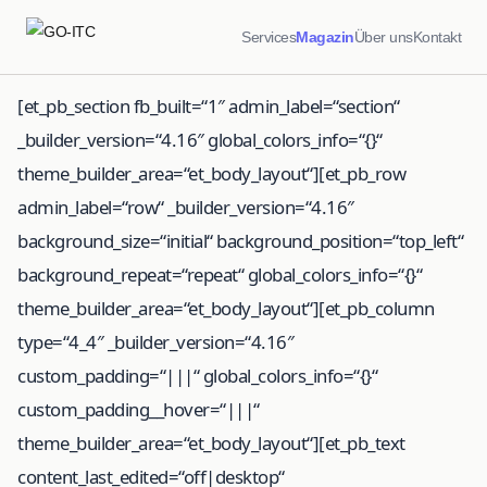
Services
Magazin
Über uns
Kontakt
[et_pb_section fb_built=“1″ admin_label=“section“
_builder_version=“4.16″ global_colors_info=“{}“
theme_builder_area=“et_body_layout“][et_pb_row
admin_label=“row“ _builder_version=“4.16″
background_size=“initial“ background_position=“top_left“
background_repeat=“repeat“ global_colors_info=“{}“
theme_builder_area=“et_body_layout“][et_pb_column
type=“4_4″ _builder_version=“4.16″
custom_padding=“|||“ global_colors_info=“{}“
custom_padding__hover=“|||“
theme_builder_area=“et_body_layout“][et_pb_text
content_last_edited=“off|desktop“