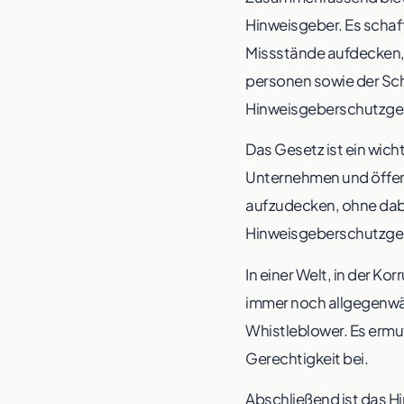
Hinweisgeber. Es schaf
Missstände aufdecken, 
personen sowie der Sch
Hinweisgeberschutzges
Das Gesetz ist ein wic
Unternehmen und öffentl
aufzudecken, ohne dabe
Hinweisgeberschutzgese
In einer Welt, in der Ko
immer noch allgegenwär
Whistleblower. Es ermu
Gerechtigkeit bei.
Abschließend ist das H