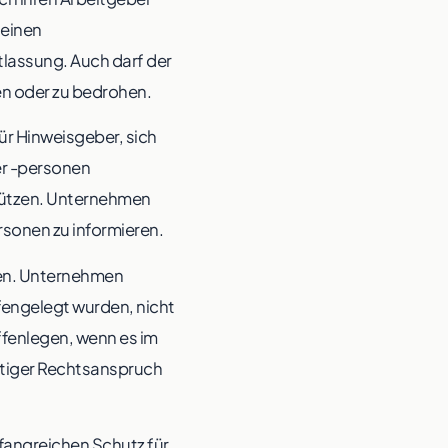
 einen
tlassung. Auch darf der
en oder zu bedrohen.
ür Hinweisgeber, sich
er -personen
chützen. Unternehmen
rsonen zu informieren.
en. Unternehmen
fengelegt wurden, nicht
fenlegen, wenn es im
nstiger Rechtsanspruch
angreichen Schutz für