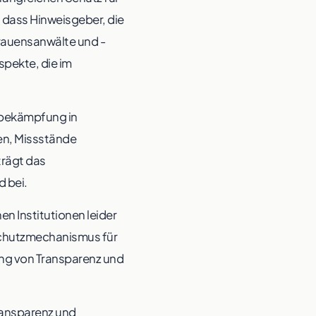
 dass Hinweisgeber, die
rauensanwälte und -
spekte, die im
nsbekämpfung in
nen, Missstände
trägt das
 bei.
hen Institutionen leider
 Schutzmechanismus für
ung von Transparenz und
ransparenz und