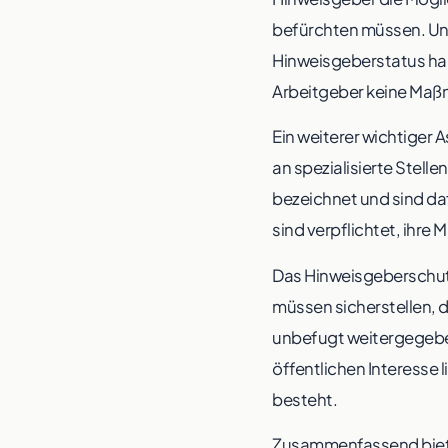
befürchten müssen. Unt
Hinweisgeberstatus hab
Arbeitgeber keine Maßn
Ein weiterer wichtiger 
an spezialisierte Stell
bezeichnet und sind da
sind verpflichtet, ihre
Das Hinweisgeberschut
müssen sicherstellen, 
unbefugt weitergegeben
öffentlichen Interesse 
besteht.
Zusammenfassend biete