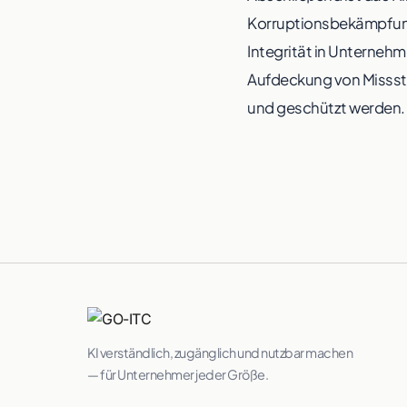
Korruptionsbekämpfung.
Integrität in Unternehm
Aufdeckung von Missstä
und geschützt werden.
KI verständlich, zugänglich und nutzbar machen
— für Unternehmer jeder Größe.