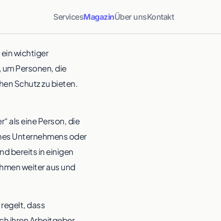
Services
Magazin
Über uns
Kontakt
ein wichtiger
 um Personen, die
hen Schutz zu bieten.
 als eine Person, die
eines Unternehmens oder
nd bereits in einigen
hmen weiter aus und
regelt, dass
ch ihren Arbeitgeber