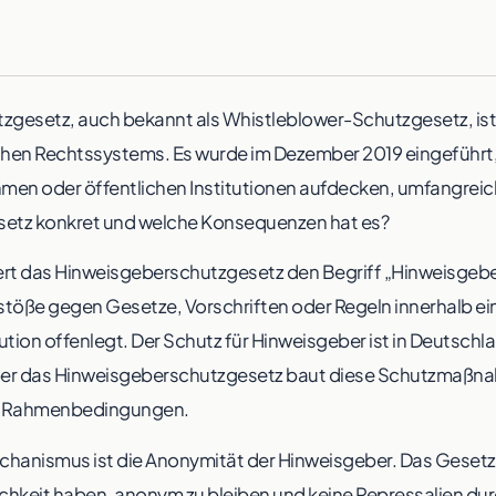
gesetz, auch bekannt als Whistleblower-Schutzgesetz, ist 
hen Rechtssystems. Es wurde im Dezember 2019 eingeführt,
men oder öffentlichen Institutionen aufdecken, umfangreic
setz konkret und welche Konsequenzen hat es?
ert das Hinweisgeberschutzgesetz den Begriff „Hinweisgeber“
stöße gegen Gesetze, Vorschriften oder Regeln innerhalb 
tution offenlegt. Der Schutz für Hinweisgeber ist in Deutschla
ber das Hinweisgeberschutzgesetz baut diese Schutzmaßna
che Rahmenbedingungen.
chanismus ist die Anonymität der Hinweisgeber. Das Gesetz 
chkeit haben, anonym zu bleiben und keine Repressalien dur