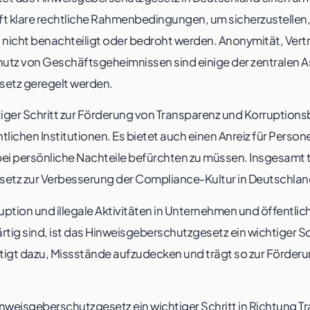
ft klare rechtliche Rahmenbedingungen, um sicherzustellen,
nicht benachteiligt oder bedroht werden. Anonymität, Vert
utz von Geschäftsgeheimnissen sind einige der zentralen A
etz geregelt werden.
htiger Schritt zur Förderung von Transparenz und Korruptio
ichen Institutionen. Es bietet auch einen Anreiz für Perso
i persönliche Nachteile befürchten zu müssen. Insgesamt 
tz zur Verbesserung der Compliance-Kultur in Deutschland
rruption und illegale Aktivitäten in Unternehmen und öffentlic
tig sind, ist das Hinweisgeberschutzgesetz ein wichtiger
tigt dazu, Missstände aufzudecken und trägt so zur Förder
inweisgeberschutzgesetz ein wichtiger Schritt in Richtung T