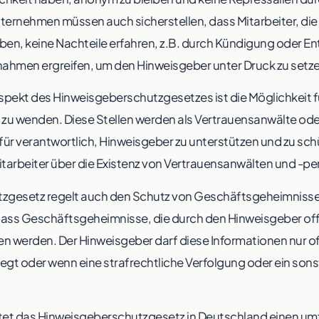
ernehmen müssen auch sicherstellen, dass Mitarbeiter, die
en, keine Nachteile erfahren, z.B. durch Kündigung oder En
ahmen ergreifen, um den Hinweisgeber unter Druck zu setz
Aspekt des Hinweisgeberschutzgesetzes ist die Möglichkeit f
en zu wenden. Diese Stellen werden als Vertrauensanwälte od
für verantwortlich, Hinweisgeber zu unterstützen und zu s
 Mitarbeiter über die Existenz von Vertrauensanwälten und -pe
zgesetz regelt auch den Schutz von Geschäftsgeheimniss
dass Geschäftsgeheimnisse, die durch den Hinweisgeber of
 werden. Der Hinweisgeber darf diese Informationen nur of
liegt oder wenn eine strafrechtliche Verfolgung oder ein so
t das Hinweisgeberschutzgesetz in Deutschland einen umf