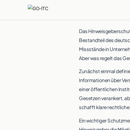
Das Hinweisgeberschutz
Bestandteil des deutsc
Missstände in Unterneh
Aber was regelt das Ge
Zunächst einmal defini
Informationen über Ver
einer öffentlichen Insti
Gesetzen verankert, a
schafft klare rechtli
Ein wichtiger Schutzme
Hinweisgeber die Mögli