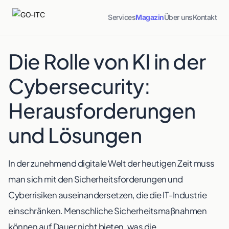
Services
Magazin
Über uns
Kontakt
Die Rolle von KI in der
Cybersecurity:
Herausforderungen
und Lösungen
In der zunehmend digitale Welt der heutigen Zeit muss
man sich mit den Sicherheitsforderungen und
Cyberrisiken auseinandersetzen, die die IT-Industrie
einschränken. Menschliche Sicherheitsmaßnahmen
können auf Dauer nicht bieten, was die