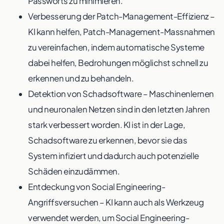
Passworts zu minimieren.
Verbesserung der Patch-Management-Effizienz –
KI kann helfen, Patch-Management-Massnahmen
zu vereinfachen, indem automatische Systeme
dabei helfen, Bedrohungen möglichst schnell zu
erkennen und zu behandeln.
Detektion von Schadsoftware – Maschinenlernen
und neuronalen Netzen sind in den letzten Jahren
stark verbessert worden. KI ist in der Lage,
Schadsoftware zu erkennen, bevor sie das
System infiziert und dadurch auch potenzielle
Schäden einzudämmen.
Entdeckung von Social Engineering-
Angriffsversuchen – KI kann auch als Werkzeug
verwendet werden, um Social Engineering-